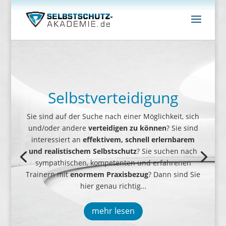
Selbstverteidigung
Sie sind auf der Suche nach einer Möglichkeit, sich
Erkennung von Konflikten und Gewalt im
und/oder andere
verteidigen zu können
? Sie sind
Vorfeld
Menschen
interessiert an
effektivem, schnell erlernbarem
lesen
und realistischem Selbstschutz
? Sie suchen nach
verbale und körperliche Konflikte
sympathischen, kompetenten und erfahrenen
Trainern mit
enormem Praxisbezug
? Dann sind Sie
Vorgehensweise eines Gewalttäters
hier genau richtig…
wahren Absichten
mehr lesen
Ihres Gegenübers